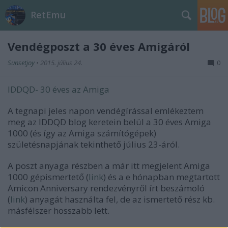
RetEmu
Vendégposzt a 30 éves Amigáról
Sunsetjoy
•
2015. július 24.
0
IDDQD- 30 éves az Amiga
A tegnapi jeles napon vendégírással emlékeztem
meg az IDDQD blog keretein belül a 30 éves Amiga
1000 (és így az Amiga számítógépek)
születésnapjának tekinthető július 23-áról.
A poszt anyaga részben a már itt megjelent Amiga
1000 gépismertető (
link
) és a e hónapban megtartott
Amicon Anniversary rendezvényről írt beszámoló
(
link
) anyagát használta fel, de az ismertető rész kb.
másfélszer hosszabb lett.