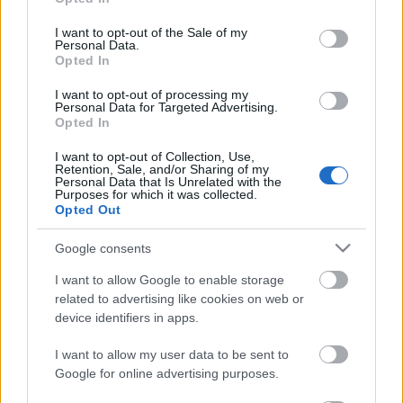
use your data for below specified purposes in below Google
consent section.
I want to opt-out of the Sale of my
Personal Data.
Névjegy- Videójátékok tévében és
Opted In
mozivásznon I.
I want to opt-out of processing my
Personal Data for Targeted Advertising.
Opted In
I want to opt-out of Collection, Use,
Visszatekintés- Év végi ünnepek
Retention, Sale, and/or Sharing of my
Personal Data that Is Unrelated with the
Purposes for which it was collected.
Opted Out
Visszatekintés- A Star Trek játékok 50
Google consents
éve
I want to allow Google to enable storage
related to advertising like cookies on web or
device identifiers in apps.
I want to allow my user data to be sent to
blog.hu
facebook
Google for online advertising purposes.