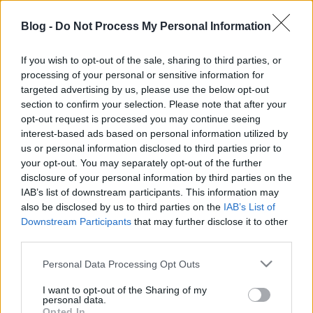
Vagyis aki még esetleg nem olvasta, nyugodtan
tegye meg, megéri! :D
Blog -
Do Not Process My Personal Information
If you wish to opt-out of the sale, sharing to third parties, or
processing of your personal or sensitive information for
targeted advertising by us, please use the below opt-out
Címkék:
admin
section to confirm your selection. Please note that after your
opt-out request is processed you may continue seeing
interest-based ads based on personal information utilized by
us or personal information disclosed to third parties prior to
your opt-out. You may separately opt-out of the further
Ajánlott bejegyzések:
disclosure of your personal information by third parties on the
IAB’s list of downstream participants. This information may
also be disclosed by us to third parties on the
IAB’s List of
Gépismertető- A Nemzetközösség
Downstream Participants
that may further disclose it to other
számítógépei I.
third parties.
Please note that this website/app uses one or more Google
Personal Data Processing Opt Outs
services and may gather and store information including but
not limited to your visit or usage behaviour. You may click to
I want to opt-out of the Sharing of my
Évkönyv - Január I.
personal data.
grant or deny consent to Google and its third-party tags to
Opted In