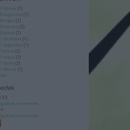
9 február
(
1
)
8 augusztus
(
1
)
8 május
(
1
)
8 március
(
2
)
8 január
(
1
)
7 december
(
1
)
7 augusztus
(
1
)
7 június
(
2
)
7 május
(
2
)
7 április
(
2
)
7 február
(
1
)
ább
...
eedek
 2.0
egyzések
,
kommentek
om
egyzések
,
kommentek