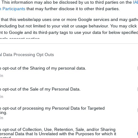
. This information may also be disclosed by us to third parties on the
IA
Az mkII SR (30-40%-kal) olcsósított változatai, csak a
Participants
that may further disclose it to other third parties.
grafikai módok közül került kivételre a PC-8000
kompatibilis mód- egyetlen komolyabb különbségként,
 that this website/app uses one or more Google services and may gath
a felszereltség többi része nem változott.
including but not limited to your visit or usage behaviour. You may click 
 to Google and its third-party tags to use your data for below specifi
PC-8801mkII MR
(1985. november)
ogle consent section.
Az utolsó változat, amely NEC µPD780 4 MHz
l Data Processing Opt Outs
processzorral rendelkezett; azonban a RAM méretét 192
kByte-ra növelték (illetve plusz Kanji karakter ROM is
o opt-out of the Sharing of my personal data.
bekerült), illetve a 2 beépített floppy-meghajtó az
In
elődökkel szemben már HD minőségű lemezek
használatát tette lehetővé.
Ka
o opt-out of the Sale of my Personal Data.
In
Bor
Évk
to opt-out of processing my Personal Data for Targeted
Gép
ing.
Ha
In
ember)
Har
o opt-out of Collection, Use, Retention, Sale, and/or Sharing
Hír
bb a processzor változott meg: NEC µPD70008 8 MHz (4/8
ersonal Data that Is Unrelated with the Purposes for which it
Kló
lected.