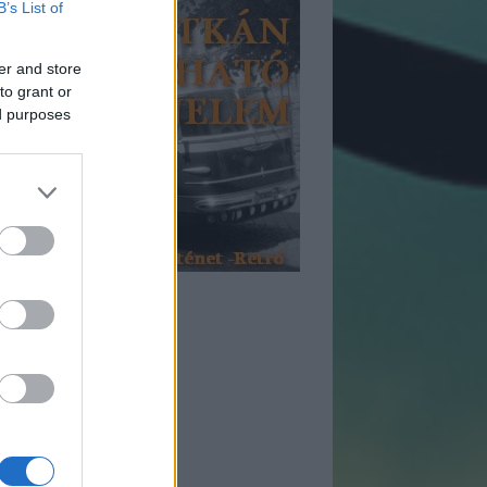
B’s List of
er and store
to grant or
ed purposes
tegóriák
etró
önyv
ismertető
ckemu
dvermorzsák
ek
nsereg