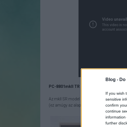
Blog -
Do 
PC-8801mkII TR
(1985. szeptember)
If you wish 
Az mkII SR model 30-assal azonosnak mond
sensitive in
confirm you
(ez amúgy az alapmodeltől kb. 11%-kal volt 
continue se
information 
further disc