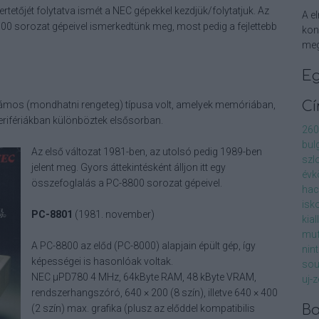
tetőjét folytatva ismét a NEC gépekkel kezdjük/folytatjuk. Az
A el
0 sorozat gépeivel ismerkedtünk meg, most pedig a fejlettebb
kon
meg
E
C
zámos (mondhatni rengeteg) típusa volt, amelyek memóriában,
rifériákban különböztek elsősorban.
260
bul
Az első változat 1981-ben, az utolsó pedig 1989-ben
szl
jelent meg. Gyors áttekintésként álljon itt egy
évk
összefoglalás a PC-8800 sorozat gépeivel.
ha
isk
PC-8801
(1981. november)
kial
muf
A PC-8800 az előd (PC-8000) alapjain épült gép, így
nin
képességei is hasonlóak voltak.
sou
NEC µPD780 4 MHz, 64kByte RAM, 48 kByte VRAM,
uj-
rendszerhangszóró, 640 × 200 (8 szín), illetve 640 × 400
Ba
(2 szín) max. grafika (plusz az előddel kompatibilis