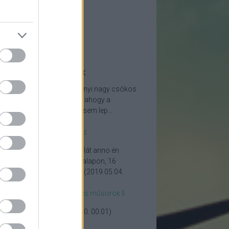
ajmustra
jegy
én
lista
emlék
tolsó kommentek
aldmegamakkom:
Ez a Rényi nagy csókos
etett a fejes komcsiknál, én ahogy a
ékben lenni szokott azon sem lep...
25.11.25. 12:23
)
jegy- Magyar játékok II. rész
Fény6:
A PC ABC weboldalát anno én
zítettem teljesen önkéntes alapon, 16
en, a hazai internetezés ...
(
2019.05.04.
49
)
jegy- Magyar számítógépes műsorok II.
szi a munkád!!!
(
2019.02.20. 00:01
)
árás