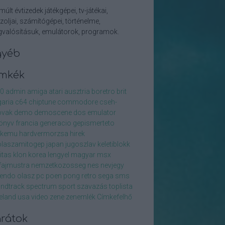
múlt évtizedek játékgépei, tv-játékai,
zoljai, számítógépei, történelme,
valósításuk, emulátorok, programok.
gyéb
ímkék
0
admin
amiga
atari
ausztria
boretro
brit
garia
c64
chiptune
commodore
cseh-
ovak
demo
demoscene
dos
emulator
önyv
francia
generacio
gepismerteto
ckemu
hardvermorzsa
hirek
olaszamitogep
japan
jugoszlav
keletiblokk
litas
klon
korea
lengyel
magyar
msx
ajmustra
nemzetkozosseg
nes
nevjegy
tendo
olasz
pc
poen
pong
retro
sega
sms
ndtrack
spectrum
sport
szavazás
toplista
zeland
usa
video
zene
zenemlék
Címkefelhő
rátok