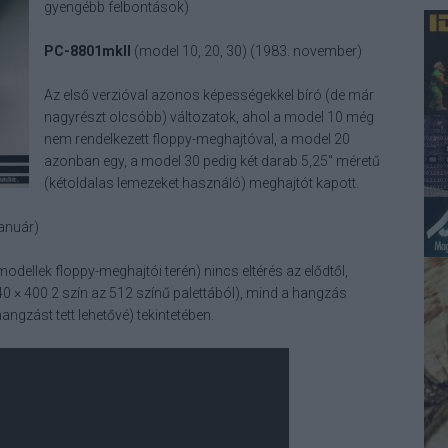
gyengébb felbontások)
PC-8801mkII
(model 10, 20, 30) (1983. november)
Az első verzióval azonos képességekkel bíró (de már
nagyrészt olcsóbb) változatok, ahol a model 10 még
nem rendelkezett floppy-meghajtóval, a model 20
azonban egy, a model 30 pedig két darab 5,25" méretű
(kétoldalas lemezeket használó) meghajtót kapott.
január)
dellek floppy-meghajtói terén) nincs eltérés az elődtől,
40 × 400 2 szín az 512 színű palettából), mind a hangzás
zást tett lehetővé) tekintetében.