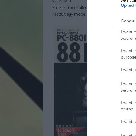
váltással)
Opted 
Emellett megváltozott a billentyűzet is, ille
készült egy model 30(B) fekete külsővel rende
Google 
I want t
web or d
I want t
purpose
I want 
I want t
web or d
I want t
or app.
I want t
I want t