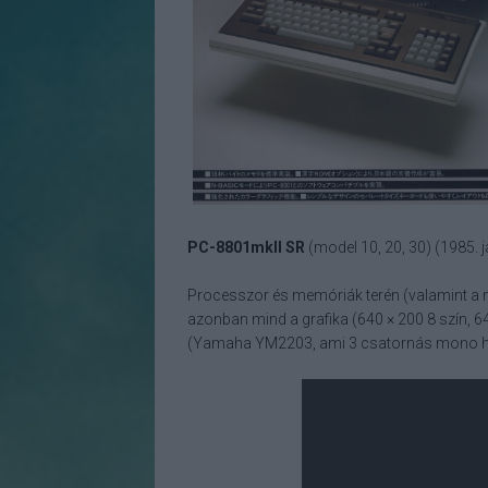
PC-8801mkII SR
(model 10, 20, 30) (1985. 
Processzor és memóriák terén (valamint a mo
azonban mind a grafika (640 × 200 8 szín, 6
(Yamaha YM2203, ami 3 csatornás mono hang