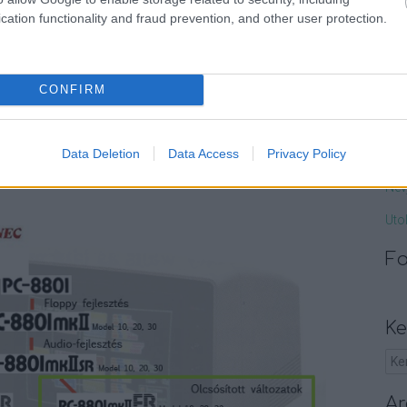
módra fejlesztett játékprogramok tudták használni
cation functionality and fraud prevention, and other user protection.
man
(640x200 vagy 320x200 felbontásnál).
pan
(
20
Gép
CONFIRM
sup
iója: az ottani mono hang mellé kapott egy plusz Yamaha
ill
 hangra 6 csatornán, négyszögjel-alapú hangra 3 csatornán,
van
Data Deletion
Data Access
Privacy Policy
 6 csatornán szintén ADPCM (adaptív differenciális
18:
vagyis ROM-ba épített "ütőshangszerek" megszólaltatására
Név
Uto
F
Ke
Ar