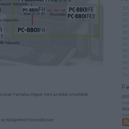
201
201
201
201
201
201
201
201
201
201
201
Tov
F
nolyan Yamaha chippel, mint az előbb ismertetett.
RSS
bej
At
bej
a az eddigiekhez hasonlatosan.