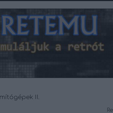
mítógépek II.
R