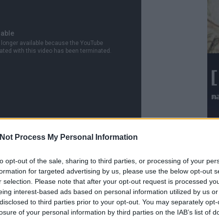
Not Process My Personal Information
to opt-out of the sale, sharing to third parties, or processing of your per
ható változat, csak beépített 300 bps sebességű modemmel
formation for targeted advertising by us, please use the below opt-out s
r selection. Please note that after your opt-out request is processed y
drágább).
eing interest-based ads based on personal information utilized by us or
disclosed to third parties prior to your opt-out. You may separately opt-
PC-8801mkII FR
(model 10, 20, 30) (1985. november)
losure of your personal information by third parties on the IAB’s list of