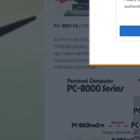
authenti
PC-8801 FA
(1987. október)
Az FH model 30 hangkártya-fejlesztett verz
YM2608 chipet is, amely FM-szintézis alapú
egy csatornán 8 bites ADPCM minták, illetve
impulzuskód moduláció) "ritmusszekciók", 
volt képes sztereóban.