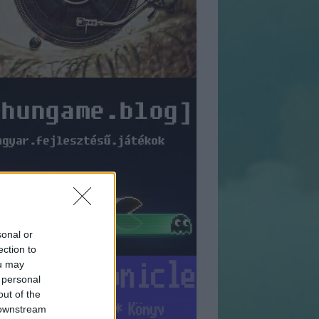
sonal or
ection to
ou may
 personal
out of the
 downstream