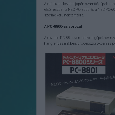
A múltkor elkezdett japán számítógépek ismer
első részben a NEC PC-8000 és a NEC PC-600
szériák kerülnek terítékre.
A PC-8800-as sorozat
A röviden PC-88 néven is hívott gépeknek s
hangrendszerekben, processzorokban és pe