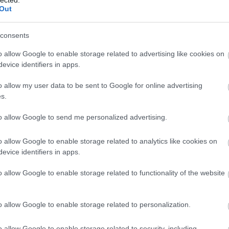
Műf
Out
tve "jumper"-kapcsolók is elhagyásra kerültek. A model 30-hoz
Név
lkező változat is.
Po
consents
Top
P
C-8801 MH
(1986. november)
Zen
o allow Google to enable storage related to advertising like cookies on
evice identifiers in apps.
Az MR modell fejlesztett variánsa, szintén processzor
U
terén: NEC µPD70008 8 MHz. Ezen kívül a memória
o allow my user data to be sent to Google for online advertising
Ny
mérete és a lemezkezelés hasonló volt.
s.
leh
mes
PC-88 VA
(1987. március)
to allow Google to send me personalized advertising.
(
20
Név
A processzor fejlesztésével egy 8 Mhz-es NEC µPD9002
o allow Google to enable storage related to analytics like cookies on
került a gépbe (A NEC v50 elnevezésű, amely a V30 típus
Kék
evice identifiers in apps.
8080-es utasítások és Z80 utasítások emulálásra is
kés
képes egybeágyazott változata volt).
éves
o allow Google to enable storage related to functionality of the website
A memória mérete 512 kByte lett a RAM, míg 256 kByte a
12:
VRAM esetében. Ez a megnövelt memória (és a
Név
processzorfejlesztés) lehetővé tette a legfejlettebb
o allow Google to enable storage related to personalization.
:
Kö
grafikai módot is, amely akár a 65536 szín
Lez
megjelenítésére is képes volt, de ezt csak az erre a
o allow Google to enable storage related to security, including