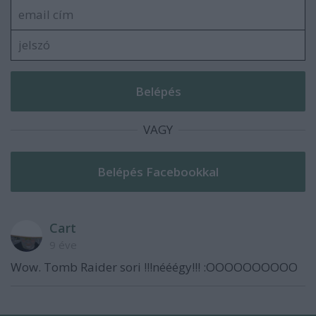
VAGY
Cart
9 éve
Wow. Tomb Raider sori !!!nééégy!!! :OOOOOOOOOO