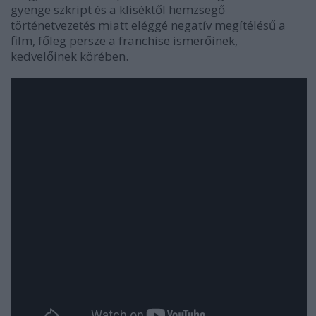
gyenge szkript és a kliséktől hemzsegő
történetvezetés miatt eléggé negatív megítélésű a
film, főleg persze a franchise ismerőinek,
kedvelőinek körében.