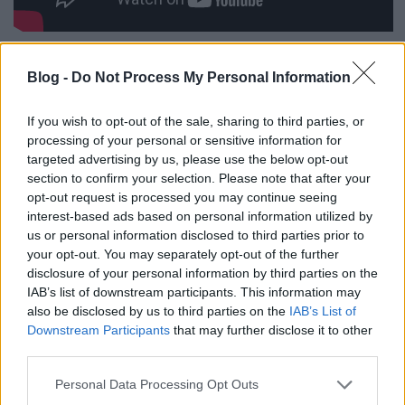
Blog -
Do Not Process My Personal Information
Earthworm JIm
If you wish to opt-out of the sale, sharing to third parties, or
processing of your personal or sensitive information for
targeted advertising by us, please use the below opt-out
section to confirm your selection. Please note that after your
opt-out request is processed you may continue seeing
interest-based ads based on personal information utilized by
us or personal information disclosed to third parties prior to
your opt-out. You may separately opt-out of the further
disclosure of your personal information by third parties on the
IAB’s list of downstream participants. This information may
also be disclosed by us to third parties on the
IAB’s List of
Downstream Participants
that may further disclose it to other
third parties.
Please note that this website/app uses one or more Google
Personal Data Processing Opt Outs
Az először 1994-ben (16 bites konzolokra) megjelent
services and may gather and store information including but