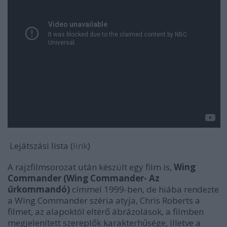
Lejátszási lista (
link
)
A rajzfilmsorozat után készült egy film is,
Wing
Commander (Wing Commander- Az
űrkommandó)
címmel 1999-ben, de hiába rendezte
a Wing Commander széria atyja, Chris Roberts a
filmet, az alapoktól eltérő ábrázolások, a filmben
megjelenített szereplők karakterhűsége, illetve a