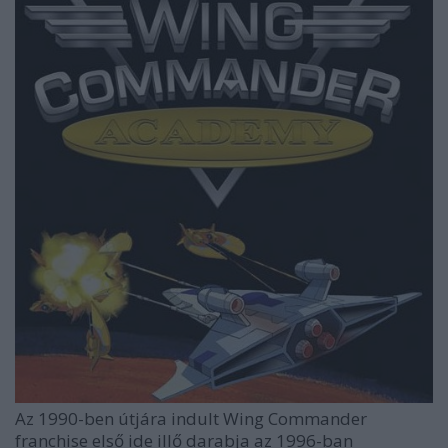
Az 1990-ben útjára indult Wing Commander
franchise első ide illő darabja az 1996-ban