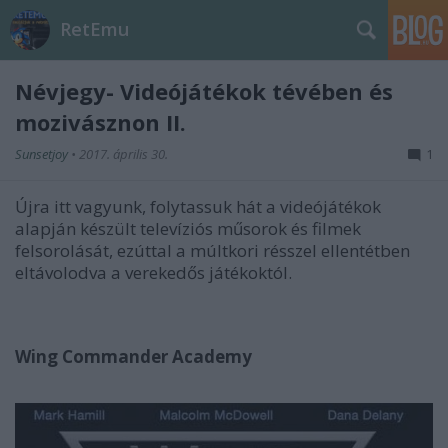
RetEmu
Névjegy- Videójátékok tévében és
mozivásznon II.
Sunsetjoy
•
2017. április 30.
1
Újra itt vagyunk, folytassuk hát a videójátékok
alapján készült televíziós műsorok és filmek
felsorolását, ezúttal a múltkori résszel ellentétben
eltávolodva a verekedős játékoktól.
Wing Commander Academy