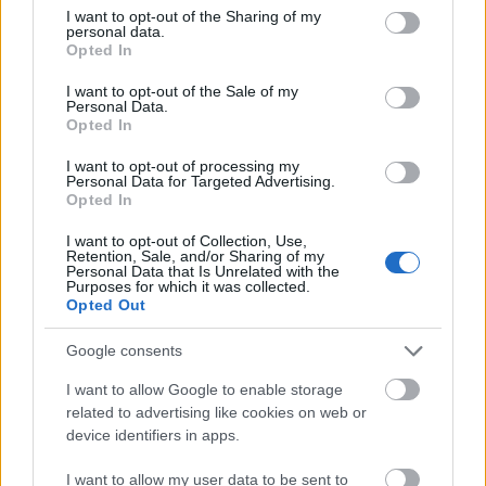
oldalnézetes platformer, az azonos című Earthworm
not limited to your visit or usage behaviour. You may click to
I want to opt-out of the Sharing of my
Jim alapján készült rajzfilmsorozat, amely 1995
personal data.
grant or deny consent to Google and its third-party tags to
Opted In
szeptembere és 1996 december között 2 évadot élt
use your data for below specified purposes in below Google
meg, összesen 23, egyenként körülbelül fél órás
consent section.
I want to opt-out of the Sale of my
résszel.
Personal Data.
Opted In
A főhős, Jim, egy giliszta, akire ráesett egy űrruha,
így különböző képességeket és trükköket képes
I want to opt-out of processing my
végrehajtani, olykor saját testét is alkalmazva. Mind
Personal Data for Targeted Advertising.
a játék, mind a sorozat természetesen ezen
Opted In
képességek, illetve az ellenfelek vicces mivoltát
I want to opt-out of Collection, Use,
hangsúlyozta ki.
Retention, Sale, and/or Sharing of my
Personal Data that Is Unrelated with the
Purposes for which it was collected.
A sorozat a képességekkel képest pozitív kritikákat
Opted Out
kapott, néhány, itt megismert szereplő (és ellenfél)
még az 1999-ben megjelent Earthworm Jim
Google consents
játékokban is megjelent (N64-re és Gameboy Color
konzolra).
I want to allow Google to enable storage
related to advertising like cookies on web or
device identifiers in apps.
I want to allow my user data to be sent to