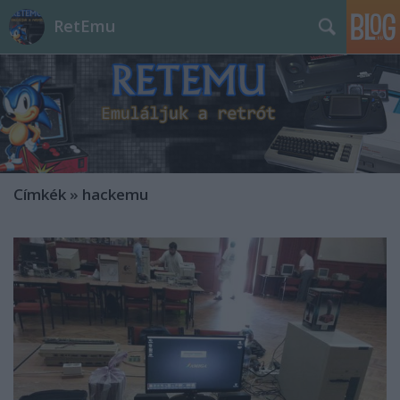
RetEmu
Címkék
»
hackemu