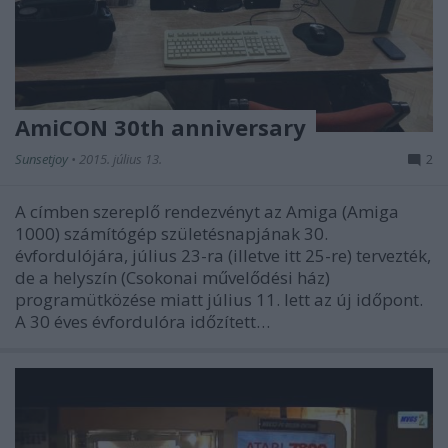
AmiCON 30th anniversary
Sunsetjoy
•
2015. július 13.
2
A címben szereplő rendezvényt az Amiga (Amiga
1000) számítógép születésnapjának 30.
évfordulójára, július 23-ra (illetve itt 25-re) tervezték,
de a helyszín (Csokonai művelődési ház)
programütközése miatt július 11. lett az új időpont.
A 30 éves évfordulóra időzített…