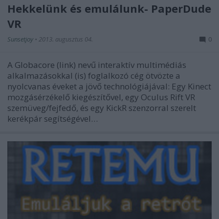
Hekkelünk és emulálunk- PaperDude
VR
Sunsetjoy
•
2013. augusztus 04.
0
A Globacore (link) nevű interaktív multimédiás
alkalmazásokkal (is) foglalkozó cég ötvözte a
nyolcvanas éveket a jövő technológiájával: Egy Kinect
mozgásérzékelő kiegészítővel, egy Oculus Rift VR
szemüveg/fejfedő, és egy KickR szenzorral szerelt
kerékpár segítségével…