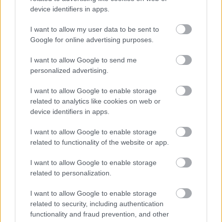
device identifiers in apps.
Hírek 2013. március
I want to allow my user data to be sent to
Sunsetjoy
•
2013. március 17.
1
Google for online advertising purposes.
I want to allow Google to send me
Ismét jelentkezik a hírek rovatunk (bár ritkán teszi
personalized advertising.
ezt): - Stalker Amigán Nem, ez nem a PC-n ismert
Stalker, hanem egy 20 évvel ezelőtt magyarok által
I want to allow Google to enable storage
fejlesztett akció-platform játék, amely félkész
related to analytics like cookies on web or
állapotban került elő és került megosztásra (de ezt a
device identifiers in apps.
megosztást a…
I want to allow Google to enable storage
related to functionality of the website or app.
I want to allow Google to enable storage
related to personalization.
I want to allow Google to enable storage
related to security, including authentication
functionality and fraud prevention, and other