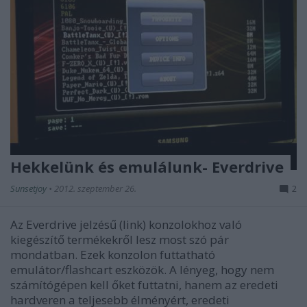
Hekkelünk és emulálunk- Everdrive
Sunsetjoy
•
2012. szeptember 26.
2
Az Everdrive jelzésű (link) konzolokhoz való
kiegészítő termékekről lesz most szó pár
mondatban. Ezek konzolon futtatható
emulátor/flashcart eszközök. A lényeg, hogy nem
számítógépen kell őket futtatni, hanem az eredeti
hardveren a teljesebb élményért, eredeti