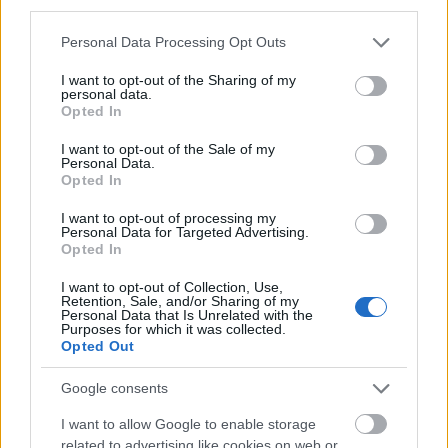
third parties.
is ez? 15 retro gép egy dobozban:Amstrad GX400,
Seg Master System, Atari 7800,…
Please note that this website/app uses one or more Google
Personal Data Processing Opt Outs
services and may gather and store information including but
not limited to your visit or usage behaviour. You may click to
I want to opt-out of the Sharing of my
personal data.
grant or deny consent to Google and its third-party tags to
Opted In
use your data for below specified purposes in below Google
consent section.
I want to opt-out of the Sale of my
Personal Data.
Opted In
I want to opt-out of processing my
Personal Data for Targeted Advertising.
Opted In
I want to opt-out of Collection, Use,
Retention, Sale, and/or Sharing of my
Personal Data that Is Unrelated with the
Purposes for which it was collected.
Opted Out
Google consents
I want to allow Google to enable storage
related to advertising like cookies on web or