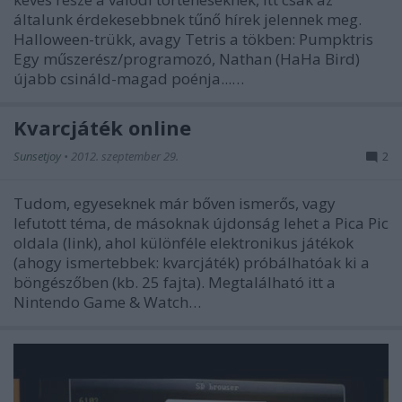
általunk érdekesebbnek tűnő hírek jelennek meg.
Halloween-trükk, avagy Tetris a tökben: Pumpktris
Egy műszerész/programozó, Nathan (HaHa Bird)
újabb csináld-magad poénja...…
Kvarcjáték online
Sunsetjoy
•
2012. szeptember 29.
2
Tudom, egyeseknek már bőven ismerős, vagy
lefutott téma, de másoknak újdonság lehet a Pica Pic
oldala (link), ahol különféle elektronikus játékok
(ahogy ismertebbek: kvarcjáték) próbálhatóak ki a
böngészőben (kb. 25 fajta). Megtalálható itt a
Nintendo Game & Watch…