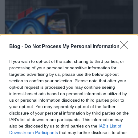
Blog -
Do Not Process My Personal Information
If you wish to opt-out of the sale, sharing to third parties, or
processing of your personal or sensitive information for
targeted advertising by us, please use the below opt-out
Hekkelünk és emulálunk- Project
section to confirm your selection. Please note that after your
Unity
opt-out request is processed you may continue seeing
interest-based ads based on personal information utilized by
Sunsetjoy
•
2013. május 10.
1
us or personal information disclosed to third parties prior to
your opt-out. You may separately opt-out of the further
Nemrég készült el a Project Unity nevű retrogép,
disclosure of your personal information by third parties on the
IAB’s list of downstream participants. This information may
amelyet a Bacteria (link) fedőnevű megszállott
also be disclosed by us to third parties on the
IAB’s List of
hozott össze több, mint 3500 munkaórával (3 év
Downstream Participants
that may further disclose it to other
alatt), majd 700 font értékű hardverből. És hogy mi