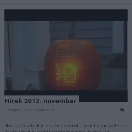
Hírek 2012. november
Sunsetjoy
•
2012. november 02.
1
Nosza, kezdjük is el a hírcsokrot... ami természetesen
kevés része a valódi történéseknek, itt csak az