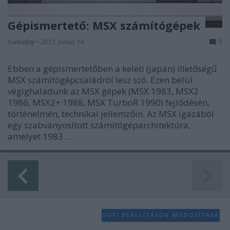
Gépismertető: MSX számítógépek
Sunsetjoy
•
2013. június 14.
5
Ebben a gépismertetőben a keleti (japán) illetőségű
MSX számítógépcsaládról lesz szó. Ezen belül
végighaladunk az MSX gépek (MSX 1983, MSX2
1986, MSX2+ 1988, MSX TurboR 1990) fejlődésén,
történelmén, technikai jellemzőin. Az MSX igazából
egy szabványosított számítógéparchitektúra,
amelyet 1983…
SÜTI BEÁLLÍTÁSOK MÓDOSÍTÁSA