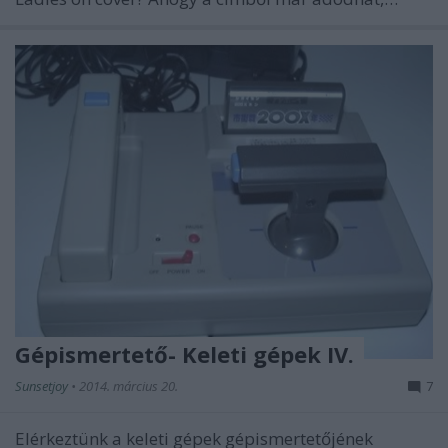
Gépismertető- Keleti gépek IV.
Sunsetjoy
•
2014. március 20.
7
Elérkeztünk a keleti gépek gépismertetőjének