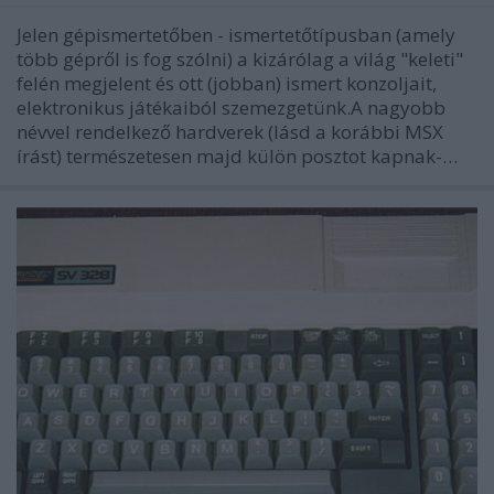
Jelen gépismertetőben - ismertetőtípusban (amely
több gépről is fog szólni) a kizárólag a világ "keleti"
felén megjelent és ott (jobban) ismert konzoljait,
elektronikus játékaiból szemezgetünk.A nagyobb
névvel rendelkező hardverek (lásd a korábbi MSX
írást) természetesen majd külön posztot kapnak-…