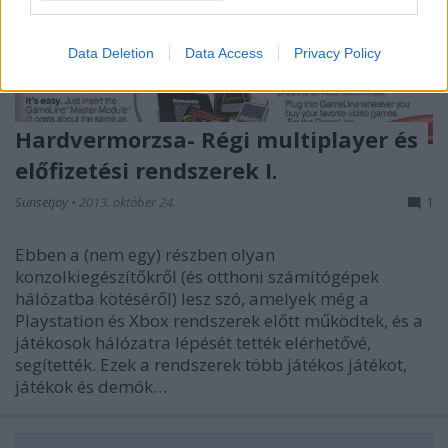
Data Deletion
Data Access
Privacy Policy
Hardvermorzsa- Régi multiplayer és
előfizetési rendszerek I.
Sunsetjoy
•
2013. október 24.
1
Ebben a (nem egy) részben olyan
konzolkiegészítőkről (és otthoni számítógépek
hálózatba kötéséről) lesz szó, amelyek még a
Playstation és Xbox rendszerek előtt működtek, és a
játékosok hálózatra lépését tették elérhetővé,
segítették. Ezek a rendszerek több játékos játékot,
játékok és demók…