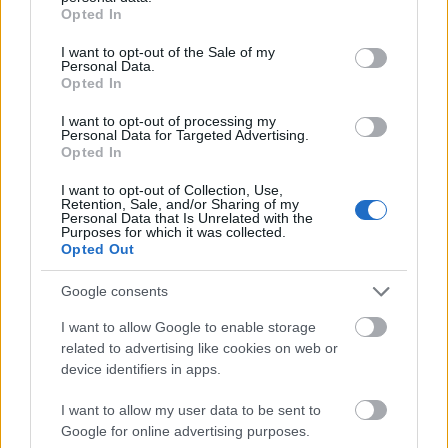
grant or deny consent to Google and its third-party tags to
Opted In
ben jelent meg Japánban PC Engine néven. A
use your data for below specified purposes in below Google
konzolnak 1995-ig számos különféle hivatalos és
consent section.
I want to opt-out of the Sale of my
nem hivatalos…
Personal Data.
Opted In
I want to opt-out of processing my
Personal Data for Targeted Advertising.
Opted In
I want to opt-out of Collection, Use,
Retention, Sale, and/or Sharing of my
Personal Data that Is Unrelated with the
Purposes for which it was collected.
Opted Out
Google consents
I want to allow Google to enable storage
related to advertising like cookies on web or
device identifiers in apps.
I want to allow my user data to be sent to
Hardvermorzsa- Játékok VHS
Google for online advertising purposes.