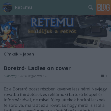
RetEmu
Címkék
»
japan
Boretró- Ladies on cover
Sunsetjoy
•
2014. augusztus 17.
1
Ez a Boretró poszt részben keverve lesz némi Névjegy
rovatba (hirdetések és reklámok) tartozó képpel és
információval, de mivel főleg játékok borítói lesznek
felsorolva, maradt ez a rovat. És hogy miről is szól a
Ladies on cover? Ahogy a címből már adódhat,…