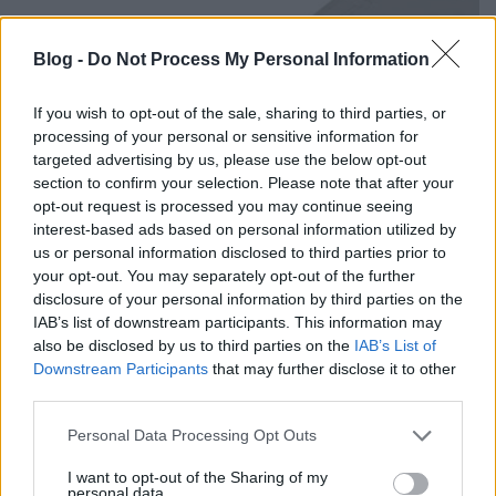
Blog -
Do Not Process My Personal Information
If you wish to opt-out of the sale, sharing to third parties, or
processing of your personal or sensitive information for
targeted advertising by us, please use the below opt-out
section to confirm your selection. Please note that after your
opt-out request is processed you may continue seeing
interest-based ads based on personal information utilized by
us or personal information disclosed to third parties prior to
your opt-out. You may separately opt-out of the further
Gépismertető- TurboGrafx-16, avagy
disclosure of your personal information by third parties on the
PC Engine
IAB’s list of downstream participants. This information may
also be disclosed by us to third parties on the
IAB’s List of
Sunsetjoy
•
2014. január 12.
3
Downstream Participants
that may further disclose it to other
third parties.
Ebben a gépismertetőben a 16 bites konzolok
Please note that this website/app uses one or more Google
Personal Data Processing Opt Outs
időszakának egy kevésbé ismert (a Megadrive és a
services and may gather and store information including but
SNES mellett úgymond eltörpülő) konzoljáról
not limited to your visit or usage behaviour. You may click to
I want to opt-out of the Sharing of my
emlékezünk meg, a korszak első konzoljáról - 1987-
personal data.