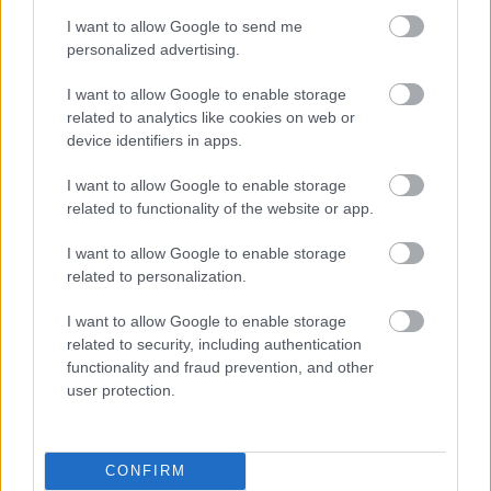
kazettán
I want to allow Google to send me
Sunsetjoy
•
2013. december 01.
6
personalized advertising.
A nyolcvanas évek második felében, amikor a VHS
I want to allow Google to enable storage
kazetták még bőven használatban voltak filmek
related to analytics like cookies on web or
(videótékák), ismertetők (gépek és műszerek
device identifiers in apps.
szerelési útmutatói), táblás játékok kiegészítői
I want to allow Google to enable storage
(játékismertetők, háttértörténetek) és egyéb
related to functionality of the website or app.
felhasználás kapcsán... megjelentek olyan
"játékkonzolok", amelyek…
I want to allow Google to enable storage
related to personalization.
I want to allow Google to enable storage
related to security, including authentication
functionality and fraud prevention, and other
user protection.
CONFIRM