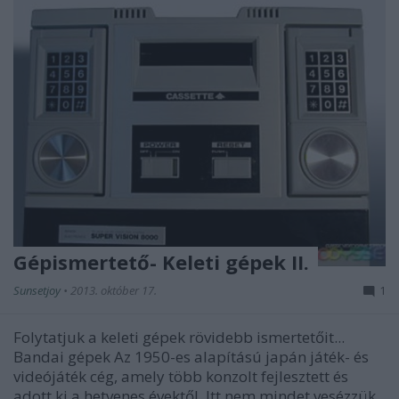
Gépismertető- Keleti gépek II.
Sunsetjoy
•
2013. október 17.
1
Folytatjuk a keleti gépek rövidebb ismertetőit...
Bandai gépek Az 1950-es alapítású japán játék- és
videójáték cég, amely több konzolt fejlesztett és
adott ki a hetvenes évektől. Itt nem mindet vesézzük