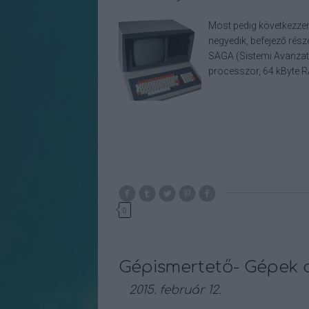
Most pedig következzen 
negyedik, befejező rész
SAGA (Sistemi Avanzati
processzor, 64 kByte 
0
Gépismertető- Gépek az
2015. február 12.