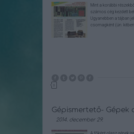
Mint a korábbi részekbő
számos cég kezdett bel
Ugyanebben a tájban je
csomagként (ún. kitbe
0
Gépismertető- Gépek a
2014. december 29.
A főként olasz gépek is