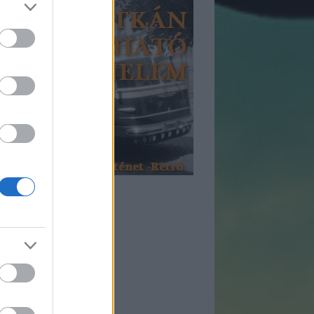
tegóriák
etró
önyv
ismertető
ckemu
dvermorzsák
ek
nsereg