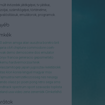
múlt évtizedek játékgépei, tv-játékai,
zoljai, számítógépei, történelme,
valósításuk, emulátorok, programok.
gyéb
ímkék
0
admin
amiga
atari
ausztria
boretro
brit
garia
c64
chiptune
commodore
cseh-
ovak
demo
demoscene
dos
emulator
önyv
francia
generacio
gepismerteto
ckemu
hardvermorzsa
hirek
olaszamitogep
japan
jugoszlav
keletiblokk
litas
klon
korea
lengyel
magyar
msx
ajmustra
nemzetkozosseg
nes
nevjegy
tendo
olasz
pc
poen
pong
retro
sega
sms
ndtrack
spectrum
sport
szavazás
toplista
zeland
usa
video
zene
zenemlék
Címkefelhő
rátok