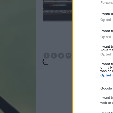
Persona
svájci és osztrák hard
cikkben, NSZK és NDK 
I want t
Opted 
I want t
Opted 
I want 
Advertis
Opted 
0
I want t
of my P
was col
Opted 
Google 
I want t
web or d
I want t