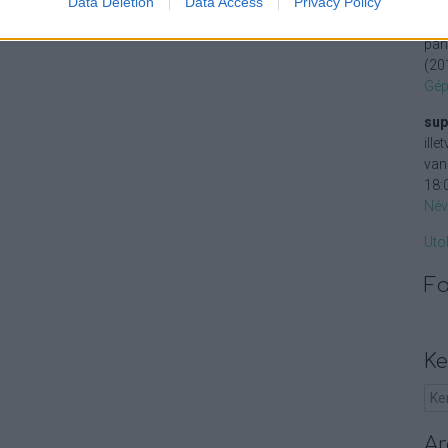
Data Deletion
Data Access
Privacy Policy
man
pan
(
20
Gép
sup
ill
van
18:
Név
Uto
F
Ke
Ar