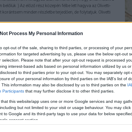
lőlük :) Az előző rész közepén félbe lett hagyva az Olivetti-
t korántsem minden részletbe terjedően, de folytatjuk. Olivetti
Not Process My Personal Information
to opt-out of the sale, sharing to third parties, or processing of your per
TOVÁBB
formation for targeted advertising by us, please use the below opt-out s
r selection. Please note that after your opt-out request is processed y
eing interest-based ads based on personal information utilized by us or
2
komment
disclosed to third parties prior to your opt-out. You may separately opt-
olasz
gepismerteto
losure of your personal information by third parties on the IAB’s list of
. This information may also be disclosed by us to third parties on the
IA
Participants
that may further disclose it to other third parties.
z Alpokból I.
 that this website/app uses one or more Google services and may gath
including but not limited to your visit or usage behaviour. You may click 
 to Google and its third-party tags to use your data for below specifi
ogle consent section.
szögezzük, hogy nem minden ország (vagyis az Alpokkal
zágok) lesz itt, ilyen cím alatt ismertetve, csak az olasz,