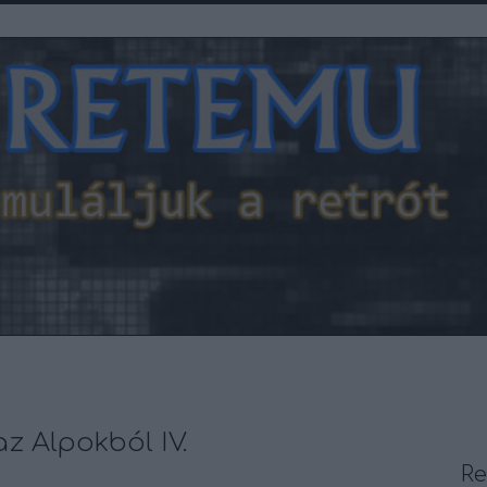
z Alpokból IV.
R