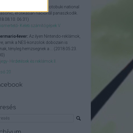
son karcsi:
matsushita-kotobuki national
asonic, erotikásan nacionál panaszkodik.
18.08.10. 06:31
)
ismertető- Keleti számítógépek V.
ermario4ever:
Az ilyen Nintendo-reklámok,
etve, amik a NES-konzolok dobozain is
nak, tényleg hemzsegnek a ...
(
2018.05.23.
00
)
jegy- Hirdetések és reklámok II.
lsó 20
acebook
resés
chívum