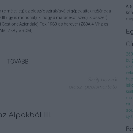
A el
(elméletileg) az olasz/osztrák/svájci gépek áttekintőjének a
kon
e.Itt úgy is mondhatjuk, hogy a maradékot szedjük össze :)
meg
 Gestione Aziendale) Fox 1980-as hardver (Z80A 4 Mhz-es
RAM, 2 kByte ROM,…
E
C
260
TOVÁBB
bul
szl
évk
ha
Szólj hozzá!
isk
olasz
gepismerteto
kial
muf
nin
sou
 Alpokból III.
uj-
Ba