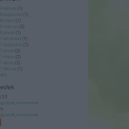
9 február
(
1
)
8 augusztus
(
1
)
8 május
(
1
)
8 március
(
2
)
8 január
(
1
)
7 december
(
1
)
7 augusztus
(
1
)
7 június
(
2
)
7 május
(
2
)
7 április
(
2
)
7 február
(
1
)
ább
...
eedek
 2.0
egyzések
,
kommentek
om
egyzések
,
kommentek