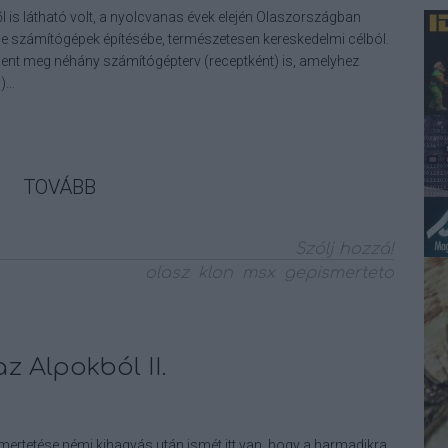
l is látható volt, a nyolcvanas évek elején Olaszországban
e számítógépek építésébe, természetesen kereskedelmi célból.
lent meg néhány számítógépterv (receptként) is, amelyhez
n)…
TOVÁBB
Szólj hozzá!
olasz
klon
msx
gepismerteto
z Alpokból II.
mertetése némi kihagyás után ismét itt van, hogy a harmadikra