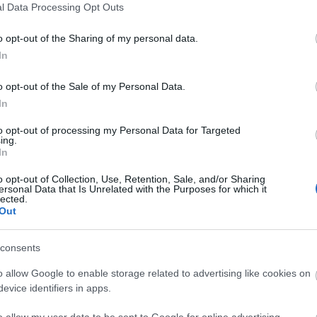
l Data Processing Opt Outs
verek. Ugye ide tartozna még Németország (keleti blokkos
máskor lesz úgyis),…
o opt-out of the Sharing of my personal data.
In
o opt-out of the Sale of my Personal Data.
TOVÁBB
In
to opt-out of processing my Personal Data for Targeted
ing.
4
komment
In
olasz
ausztria
gepismerteto
o opt-out of Collection, Use, Retention, Sale, and/or Sharing
ersonal Data that Is Unrelated with the Purposes for which it
Ka
lected.
Out
Bor
Évk
consents
Gép
Ha
o allow Google to enable storage related to advertising like cookies on
Har
evice identifiers in apps.
Hír
Kló
o allow my user data to be sent to Google for online advertising