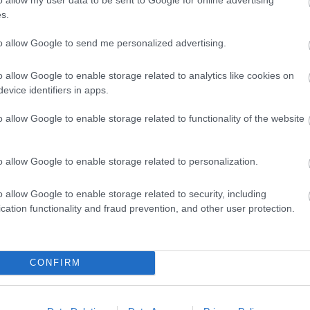
Műf
s.
Név
Po
to allow Google to send me personalized advertising.
Top
Zen
o allow Google to enable storage related to analytics like cookies on
evice identifiers in apps.
U
o allow Google to enable storage related to functionality of the website
Ny
leh
mes
o allow Google to enable storage related to personalization.
(
20
Név
o allow Google to enable storage related to security, including
Kék
cation functionality and fraud prevention, and other user protection.
kés
éves
12:
Név
CONFIRM
:
Kö
Lez