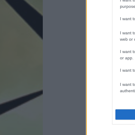
purpose
I want 
I want t
web or d
I want t
or app.
I want t
I want t
authenti