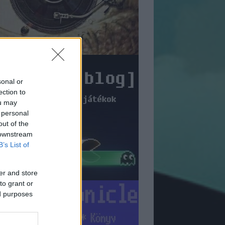
sonal or
ection to
ou may
 personal
out of the
 downstream
B’s List of
er and store
to grant or
ed purposes