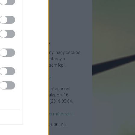
ajmustra
jegy
én
lista
emlék
tolsó kommentek
aldmegamakkom:
Ez a Rényi nagy csókos
etett a fejes komcsiknál, én ahogy a
ékben lenni szokott azon sem lep...
25.11.25. 12:23
)
jegy- Magyar játékok II. rész
Fény6:
A PC ABC weboldalát anno én
zítettem teljesen önkéntes alapon, 16
en, a hazai internetezés ...
(
2019.05.04.
49
)
jegy- Magyar számítógépes műsorok II.
szi a munkád!!!
(
2019.02.20. 00:01
)
árás