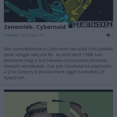
Zenemlék- Cybernoid
Sunsetjoy
•
2013. május 05.
1
Nos konkrétabban a Cybernoid név alatt futó játékok
zenei világát idézzük fel. Az első részt 1988-ban
jelentette meg a brit Heswon Consultants (Andrew
Hewson vezetésével- ő és pár munkatársa alapította
a 21st Century Entertainment céget is később) ZX
Spectrum…