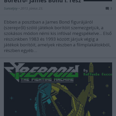
Boretró- James Bond I. rész
Sunsetjoy
•
2013. június 23.
3
Ebben a posztban a James Bond figurájáról
(szerepről) szóló játékok borítóit szemezgetjük, a
szokásos módon némi kis infóval megspékelve... Első
részünkben 1983 és 1993 között járjuk végig a
játékok borítóit, amelyek részben a filmplakátokból,
részben egyéb…