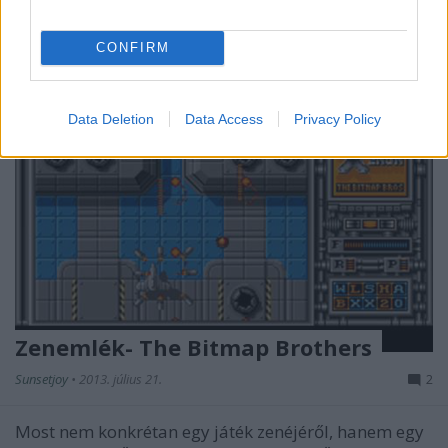
CONFIRM
Data Deletion
Data Access
Privacy Policy
Zenemlék- The Bitmap Brothers
Sunsetjoy
•
2013. július 21.
2
Most nem konkrétan egy játék zenéjéről, hanem egy