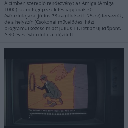
A címben szereplő rendezvényt az Amiga (Amiga
1000) számítógép születésnapjának 30.
évfordulójára, július 23-ra (illetve itt 25-re) tervezték,
de a helyszín (Csokonai művelődési ház)
programütközése miatt július 11. lett az új időpont.
A 30 éves évfordulóra időzített…