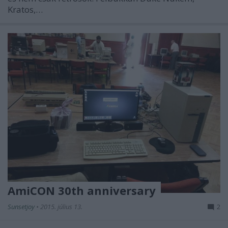
Kratos,…
AmiCON 30th anniversary
Sunsetjoy
•
2015. július 13.
2