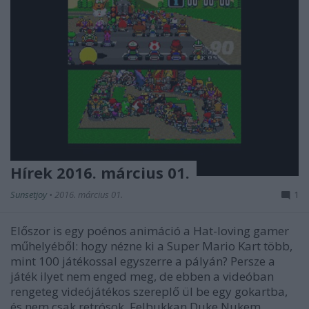
Hírek 2016. március 01.
Sunsetjoy
•
2016. március 01.
1
Előszor is egy poénos animáció a Hat-loving gamer
műhelyéből: hogy nézne ki a Super Mario Kart több,
mint 100 játékossal egyszerre a pályán? Persze a
játék ilyet nem enged meg, de ebben a videóban
rengeteg videójátékos szereplő ül be egy gokartba,
és nem csak retrósok. Felbukkan Duke Nukem,