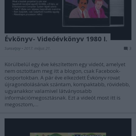
Évkönyv- Videóévkönyv 1980 I.
Sunsetjoy
•
2017. május 21.
3
Körülbelül egy éve készítettem egy videót, amelyet
nem osztottam meg itt a blogon, csak Facebook-
csoportokban. A pár éve elkezdett Évkönyv rovat
újragondolásának szántam, kompaktabb, rövidebb,
ugyanakkor valamivel látványosabb
információmegosztásnak. Ezt a videót most itt is
megosztom,…