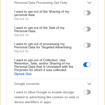
Please note that this website/app uses one or more Google
Personal Data Processing Opt Outs
services and may gather and store information including but
not limited to your visit or usage behaviour. You may click to
I want to opt-out of the Sharing of my
personal data.
grant or deny consent to Google and its third-party tags to
Opted In
use your data for below specified purposes in below Google
consent section.
I want to opt-out of the Sale of my
Pixel heaven 2014
Personal Data.
Opted In
Sunsetjoy
•
2014. május 25.
1
I want to opt-out of processing my
Personal Data for Targeted Advertising.
Ha nem lenne benne a címben, akár találós
Opted In
kérdésnek is feltehetnénk, mit látunk? A jövő héten
megrendezésre kerülő Pixel Heaven 2014 retró-
I want to opt-out of Collection, Use,
Retention, Sale, and/or Sharing of my
rendezvény hivatalos meghívóját, vagyis jelen
Personal Data that Is Unrelated with the
Purposes for which it was collected.
esetben egy élő szereplős Another World intro-
Opted Out
kivitelezést... A Pixel Heaven (link),…
Google consents
I want to allow Google to enable storage
related to advertising like cookies on web or
device identifiers in apps.