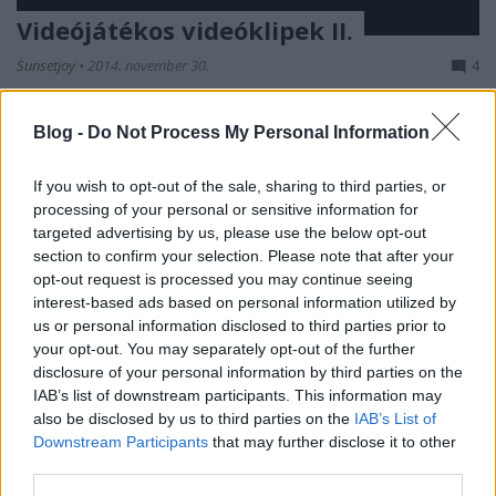
Videójátékos videóklipek II.
Sunsetjoy
•
2014. november 30.
4
Még a tavasszal volt egy poszt (link), amelynek most
Blog -
Do Not Process My Personal Information
némi apropó folytán itt van a folytatása. Kevesebb
tartalommal, mint az előző, de úgy gondoltam, hogy
If you wish to opt-out of the sale, sharing to third parties, or
még egy nem árthat (valószínűleg nem lesz több :)
processing of your personal or sensitive information for
Polinski (feat. Big Delta)- Stitches A Spectrum gépek
targeted advertising by us, please use the below opt-out
világát idéző…
section to confirm your selection. Please note that after your
opt-out request is processed you may continue seeing
interest-based ads based on personal information utilized by
us or personal information disclosed to third parties prior to
your opt-out. You may separately opt-out of the further
disclosure of your personal information by third parties on the
IAB’s list of downstream participants. This information may
also be disclosed by us to third parties on the
IAB’s List of
Downstream Participants
that may further disclose it to other
third parties.