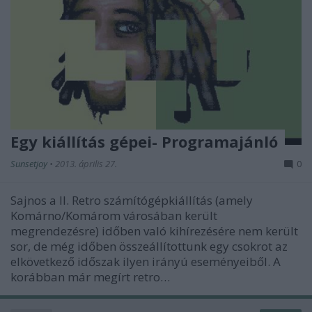
Egy kiállítás gépei- Programajánló
Sunsetjoy
•
2013. április 27.
0
Sajnos a II. Retro számítógépkiállítás (amely
Komárno/Komárom városában került
megrendezésre) időben való kihírezésére nem került
sor, de még időben összeállítottunk egy csokrot az
elkövetkező időszak ilyen irányú eseményeiből. A
korábban már megírt retro…