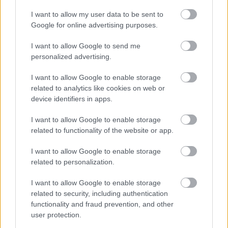
I want to allow my user data to be sent to
Google for online advertising purposes.
I want to allow Google to send me
personalized advertising.
I want to allow Google to enable storage
related to analytics like cookies on web or
device identifiers in apps.
Videójátékos videóklipek
I want to allow Google to enable storage
related to functionality of the website or app.
Sunsetjoy
•
2014. május 23.
6
I want to allow Google to enable storage
A minap összefutottam egy videóval (mármint zenei
related to personalization.
videóval), amelyben a fő látványt a régi
videójátékokhoz hasonlatos képi világ szolgáltatta-
I want to allow Google to enable storage
természetesen a zenével mély egyetértésben. Ennek
related to security, including authentication
kapcsán úgy gondoltam, kicsit feltúrom az
functionality and fraud prevention, and other
internetet, hogy milyen hasonlókat…
user protection.