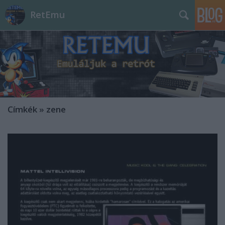
RetEmu
Címkék
»
zene